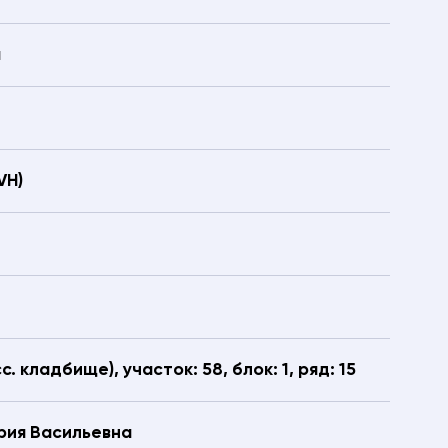
а
VН)
с. кладбище), участок: 58, блок: 1, ряд: 15
рия Васильевна