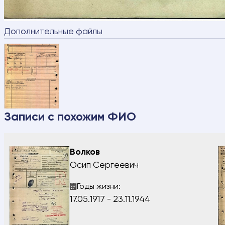
Ваше имя
Дополнительные файлы
Ваш номер
ФИО разыс
Дата рожд
Записи с похожим ФИО
Сообщени
Волков
Осип Сергеевич
Я подтве
Годы жизни:
персональ
17.05.1917 - 23.11.1944
ОТПР