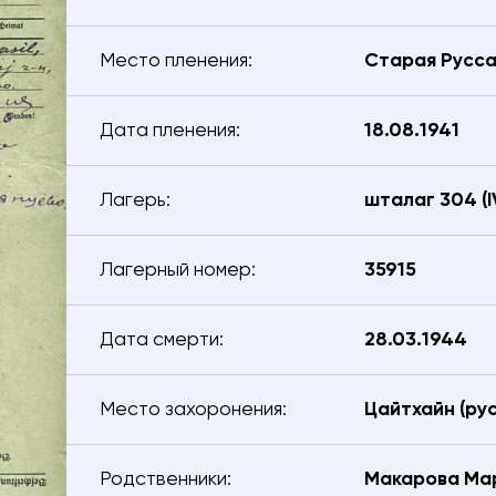
Место пленения:
Старая Русс
Дата пленения:
18.08.1941
Лагерь:
шталаг 304 (I
Лагерный номер:
35915
Дата смерти:
28.03.1944
Место захоронения:
Цайтхайн (рус
тесь с нами – мы поможем найти:
Родственники:
Макарова Ма