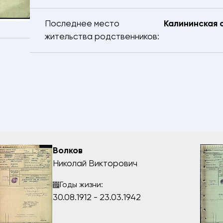
Электронная почта
Последнее место
Калининская 
жительства родственников:
 телефона
Ваш город
киваемого
ения разыскиваемого
е
Волков
Николай Викторович
рждаю, что даю
согласие
на обработку предоставляемых
Годы жизни:
ных данных.
30.08.1912 - 23.03.1942
АВИТЬ