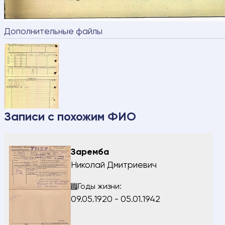
Я подтве
Дополнительные файлы
персональ
ОТПР
Записи с похожим ФИО
Заремба
Николай Дмитриевич
Годы жизни:
09.05.1920 - 05.01.1942