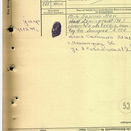
Свяжи
Ваше имя
Ваш номер
ФИО разыс
Дата рожд
Сообщени