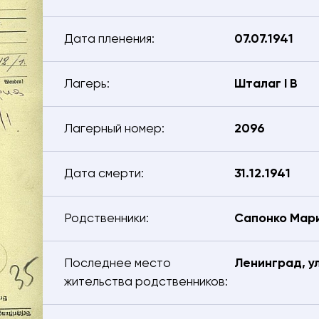
Дата пленения:
07.07.1941
тесь с нами – мы поможем найти:
Лагерь:
Шталаг I B
Электронная почта
Лагерный номер:
2096
 телефона
Ваш город
Дата смерти:
31.12.1941
киваемого
Родственники:
Сапонко Мари
ения разыскиваемого
Последнее место
Ленинград, ул
е
жительства родственников: