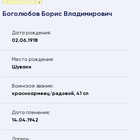
Боголюбов Борис Владимирович
Свяжитесь с нами – мы
поможем найти:
Дата рождения:
Ваше имя
Электронная почта
02.06.1918
Ваш номер
Ваш город
телефона
Место рождения:
Шуваки
ФИО разыскиваемого
Воинское звание:
Дата рождения разыскиваемого
красноармеец/рядовой, 41 сп
Сообщение
Дата пленения:
14.04.1942
Лагерь: