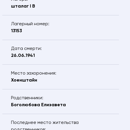
Я подтверждаю, что даю
согласие
на
шталаг I B
обработку предоставляемых персональных
данных.
ОТПРАВИТЬ
Лагерный номер:
13153
Дата смерти:
26.06.1941
Место захоронения:
Хоенштайн
Родственники:
Боголюбова Елизавета
Последнее место жительства
родственников: