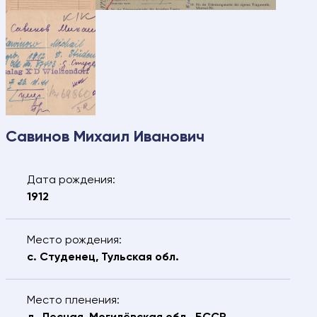
Свяжитесь с нами – мы
поможем найти:
Ваше имя
Электронная почта
Савинов Михаил Иванович
Ваш номер
Ваш город
телефона
Дата рождения:
ФИО разыскиваемого
1912
Дата рождения разыскиваемого
Место рождения:
с. Студенец, Тульская обл.
Сообщение
Место пленения: