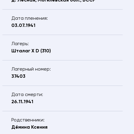
д. Лесная, Могилёвская обл., БССР
Я подтверждаю, что даю
согласие
на
обработку предоставляемых персональных
Дата пленения:
данных.
03.07.1941
ОТПРАВИТЬ
Лагерь:
Шталаг X D (310)
Лагерный номер:
37403
Дата смерти:
26.11.1941
Родственники:
Дёмина Ксения