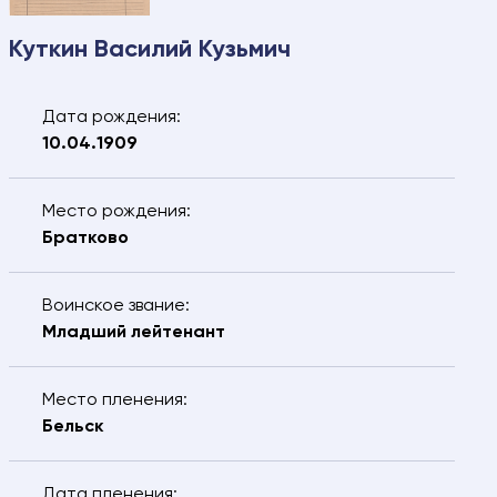
Куткин Василий Кузьмич
Дата рождения:
10.04.1909
Место рождения:
Братково
Воинское звание:
Младший лейтенант
Свяжитесь с нами – мы
поможем найти:
Место пленения:
Ваше имя
Электронная почта
Бельск
Ваш номер
Ваш город
Дата пленения: