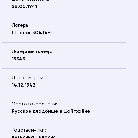
телефона
28.06.1941
ФИО разыскиваемого
Лагерь:
Шталаг 304 IVH
Дата рождения разыскиваемого
Сообщение
Лагерный номер:
15343
Дата смерти:
Я подтверждаю, что даю
согласие
на
14.12.1942
обработку предоставляемых персональных
данных.
Место захоронения:
ОТПРАВИТЬ
Русское кладбище в Цайтхайне
Родственники:
Кузькина Евдокия