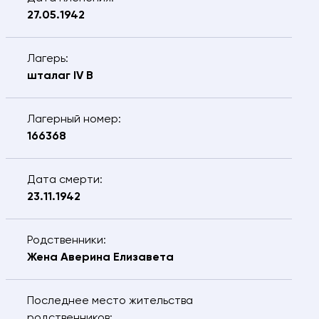
обработку предоставляемых персональных
27.05.1942
данных.
ОТПРАВИТЬ
Лагерь:
шталаг IV B
Лагерный номер:
166368
Дата смерти:
23.11.1942
Родственники:
Жена Аверина Елизавета
Последнее место жительства
родственников: