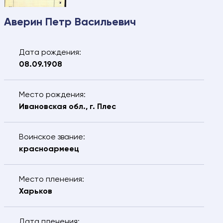
Свяжитесь с нами – мы
Аверин Петр Васильевич
поможем найти:
Ваше имя
Электронная почта
Дата рождения:
08.09.1908
Ваш номер
Ваш город
телефона
Место рождения:
Ивановская обл., г. Плес
ФИО разыскиваемого
Воинское звание:
Дата рождения разыскиваемого
красноармеец
Сообщение
Место пленения:
Харьков
Я подтверждаю, что даю
согласие
на
Дата пленения: