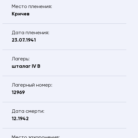
Место пленения:
Сообщение
Кричев
Дата пленения:
23.07.1941
Я подтверждаю, что даю
согласие
на
обработку предоставляемых персональных
данных.
Лагерь:
ОТПРАВИТЬ
шталаг IV B
Лагерный номер:
12969
Дата смерти:
12.1942
Место захоронения: