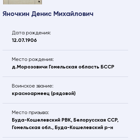
Яночкин Денис Михайлович
Дата рождения:
12.07.1906
Свяжитесь с нами – мы
Место рождения:
поможем найти:
д.Морозовичи Гомельская область БССР
Ваше имя
Электронная почта
Воинское звание:
красноармеец (рядовой)
Ваш номер
Ваш город
телефона
Место призыва:
ФИО разыскиваемого
Буда-Кошелевский РВК, Белорусская ССР,
Гомельская обл., Буда-Кошелевский р-н
Дата рождения разыскиваемого