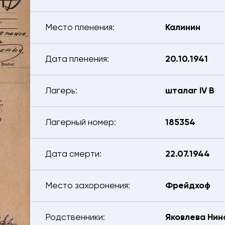
 телефона
Ваш город
Место пленения:
Калинин
киваемого
Дата пленения:
20.10.1941
ения разыскиваемого
Лагерь:
шталаг IV B
е
Лагерный номер:
185354
Дата смерти:
22.07.1944
рждаю, что даю
согласие
на обработку предоставляемых
ных данных.
Место захоронения:
Фрейдхоф
АВИТЬ
Родственники:
Яковлева Нин