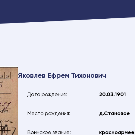
Яковлев Ефрем Тихонович
Дата рождения:
20.03.1901
Место рождения:
д.Становое
тесь с нами – мы поможем найти:
Электронная почта
Воинское звание:
красноармеец