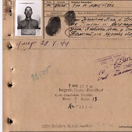
Ваш номер
ФИО разыс
Дата рожд
Сообщени
Я подтве
персональ
ОТПР