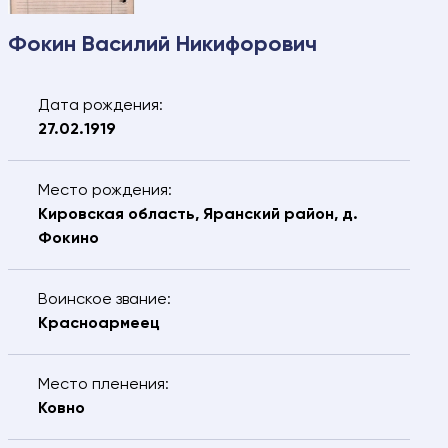
Фокин Василий Никифорович
Свяжитесь с нами – мы
поможем найти:
Дата рождения:
27.02.1919
Ваше имя
Электронная почта
Ваш номер
Ваш город
Место рождения:
телефона
Кировская область, Яранский район, д.
Фокино
ФИО разыскиваемого
Воинское звание:
Дата рождения разыскиваемого
Красноармеец
Сообщение
Место пленения:
Ковно