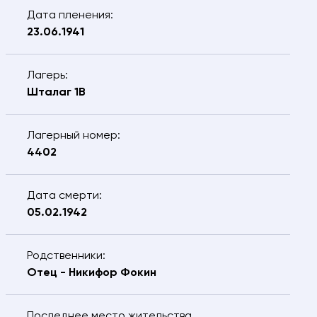
Я подтверждаю, что даю
согласие
на
Дата пленения:
обработку предоставляемых персональных
23.06.1941
данных.
ОТПРАВИТЬ
Лагерь:
Шталаг 1B
Лагерный номер:
4402
Дата смерти:
05.02.1942
Родственники:
Отец - Никифор Фокин
Последнее место жительства