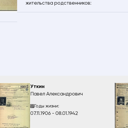
жительства родственников:
 телефона
Ваш город
киваемого
ения разыскиваемого
е
Уткин
рждаю, что даю
согласие
на обработку предоставляемых
Павел Александрович
ных данных.
АВИТЬ
Годы жизни:
07.11.1906 - 08.01.1942