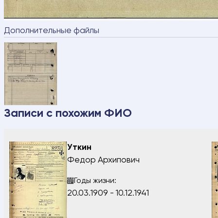
Ваш номер
Дополнительные файлы
ФИО разыс
Дата рожд
Сообщени
Записи с похожим ФИО
Уткин
Я подтве
Федор Архипович
персональ
ОТПР
Годы жизни:
20.03.1909 - 10.12.1941