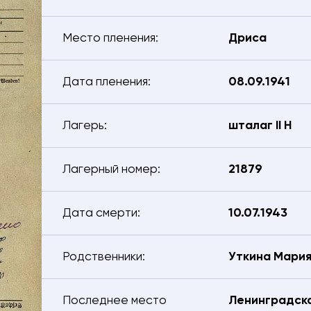
Место пленения:
Дриса
Дата пленения:
08.09.1941
Лагерь:
шталаг II H
Лагерный номер:
21879
Дата смерти:
10.07.1943
Родственники:
Уткина Мари
тесь с нами – мы поможем найти:
Электронная почта
Последнее место
Ленинградска