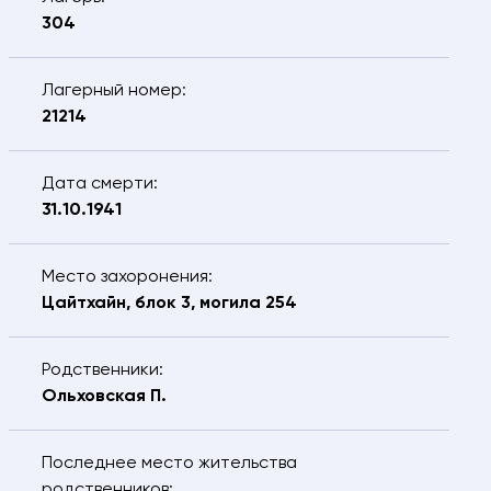
304
Дата рождения разыскиваемого
Лагерный номер:
Сообщение
21214
Дата смерти:
31.10.1941
Я подтверждаю, что даю
согласие
на
обработку предоставляемых персональных
данных.
Место захоронения:
ОТПРАВИТЬ
Цайтхайн, блок 3, могила 254
Родственники:
Ольховская П.
Последнее место жительства
родственников: