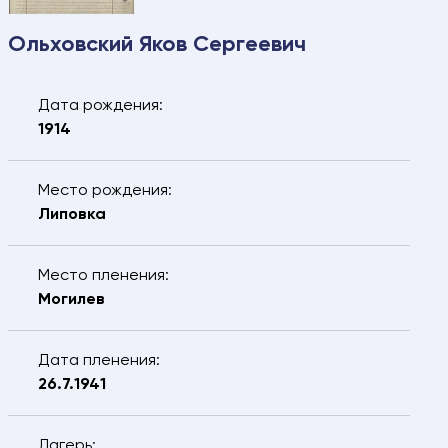
Ольховский Яков Сергеевич
Дата рождения:
1914
Место рождения:
Липовка
Свяжитесь с нами – мы
поможем найти:
Место пленения:
Могилев
Ваше имя
Электронная почта
Дата пленения:
Ваш номер
Ваш город
26.7.1941
телефона
ФИО разыскиваемого
Лагерь: