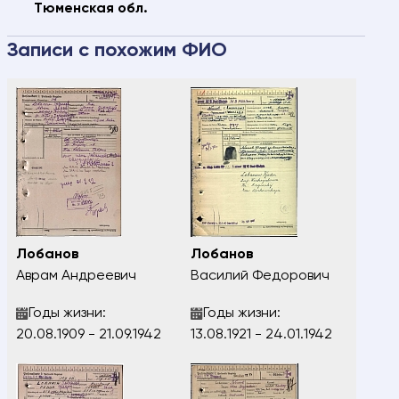
Тюменская обл.
Ваше имя
Электронная почта
Записи с похожим ФИО
Ваш номер
Ваш город
телефона
ФИО разыскиваемого
Дата рождения разыскиваемого
Сообщение
Лобанов
Лобанов
Аврам Андреевич
Василий Федорович
Годы жизни:
Годы жизни:
Я подтверждаю, что даю
согласие
на
20.08.1909 - 21.09.1942
13.08.1921 - 24.01.1942
обработку предоставляемых персональных
данных.
ОТПРАВИТЬ